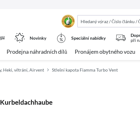
Dopr
jší
Novinky
Speciální nabídky
při 
Prodejna náhradních dílů
Pronájem obytného vozu
y, Heki, větrání, Airvent
Střešní kapota Fiamma Turbo Vent
 Kurbeldachhaube