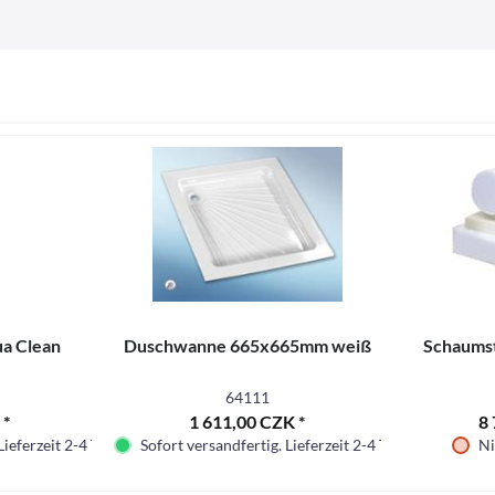
ua Clean
Duschwanne 665x665mm weiß
Schaums
64111
 *
1 611,00 CZK *
8 
Lieferzeit 2-4 Tage.
Sofort versandfertig. Lieferzeit 2-4 Tage.
Ni