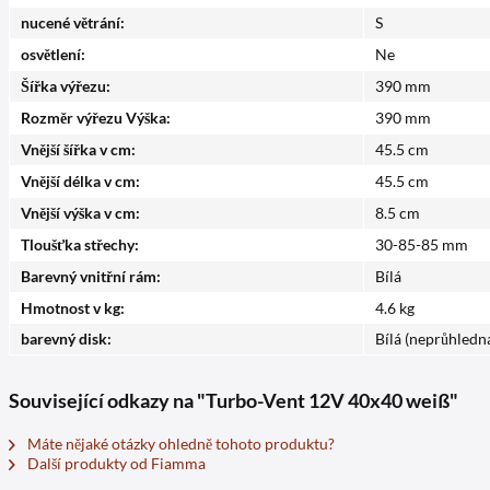
nucené větrání:
S
osvětlení:
Ne
Šířka výřezu:
390 mm
Rozměr výřezu Výška:
390 mm
Vnější šířka v cm:
45.5 cm
Vnější délka v cm:
45.5 cm
Vnější výška v cm:
8.5 cm
Tloušťka střechy:
30-85-85 mm
Barevný vnitřní rám:
Bílá
Hmotnost v kg:
4.6 kg
barevný disk:
Bílá (neprůhledn
Související odkazy na "Turbo-Vent 12V 40x40 weiß"
Máte nějaké otázky ohledně tohoto produktu?
Další produkty od Fiamma