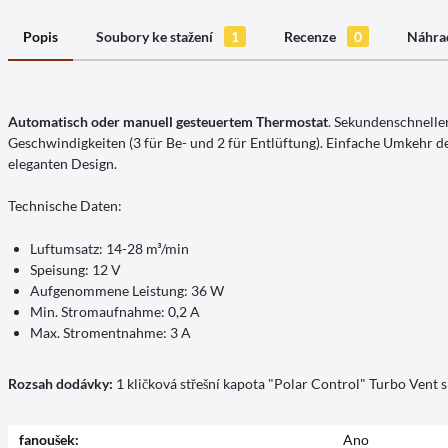
Popis
Soubory ke stažení
1
Recenze
0
Náhrad
Automatisch oder manuell gesteuertem Thermostat
. Sekundenschnelle
Geschwindigkeiten (3 für Be- und 2 für Entlüftung). Einfache Umkehr 
eleganten Design.
Technische Daten:
Luftumsatz: 14-28 m³/min
Speisung: 12 V
Aufgenommene Leistung: 36 W
Min. Stromaufnahme: 0,2 A
Max. Stromentnahme: 3 A
Rozsah dodávky:
1 kličková střešní kapota "Polar Control" Turbo Vent
fanoušek:
Ano