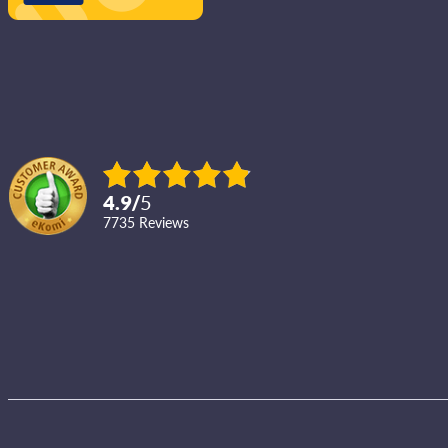
4.9
/
5
7735
reviews