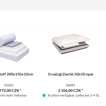
toff 200x150x10cm
Ersatzgl.Dachh.50x50 opal
55022
36081
772,00 CZK *
2 106,00 CZK *
cht mehr lieferbar
8 sofort verfügbar. Lieferzeit 2-4 Tage.