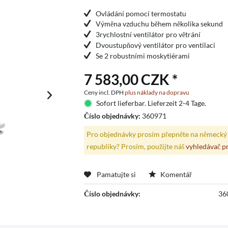
Ovládání pomocí termostatu
Výměna vzduchu během několika sekund
3rychlostní ventilátor pro větrání
Dvoustupňový ventilátor pro ventilaci
Se 2 robustními moskytiérami
7 583,00 CZK *
Ceny incl. DPH
plus náklady na dopravu
Sofort lieferbar. Lieferzeit 2-4 Tage.
Číslo objednávky:
360971
Pro objednávky prosím přepněte na německý 
republiky? Prosím, použijte náš
vyhledávač p
Pamatujte si
Komentář
Číslo objednávky:
36