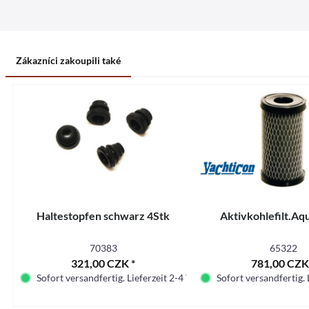
Zákazníci zakoupili také
Haltestopfen schwarz 4Stk
Aktivkohlefilt.Aq
70383
65322
321,00 CZK *
781,00 CZK
Sofort versandfertig. Lieferzeit 2-4 Tage.
Sofort versandfertig. 