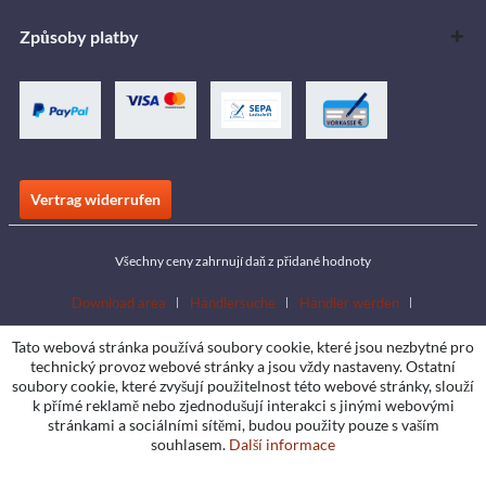
Způsoby platby
Vertrag widerrufen
Všechny ceny zahrnují daň z přidané hodnoty
Download area
Händlersuche
Händler werden
Katalogy ke stažení
Kontakt
Jobs
Standorte
Tato webová stránka používá soubory cookie, které jsou nezbytné pro
technický provoz webové stránky a jsou vždy nastaveny. Ostatní
soubory cookie, které zvyšují použitelnost této webové stránky, slouží
k přímé reklamě nebo zjednodušují interakci s jinými webovými
stránkami a sociálními sítěmi, budou použity pouze s vaším
souhlasem.
Další informace