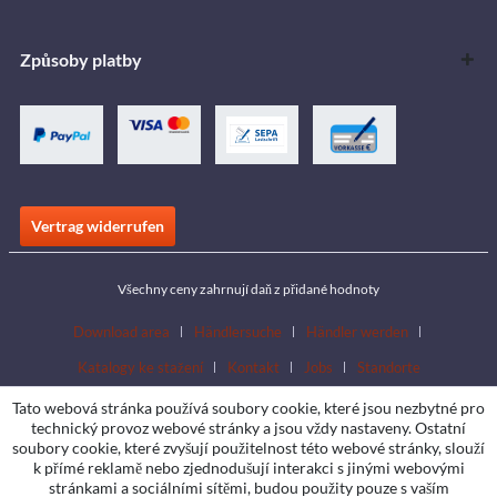
Způsoby platby
Vertrag widerrufen
Všechny ceny zahrnují daň z přidané hodnoty
Download area
Händlersuche
Händler werden
Katalogy ke stažení
Kontakt
Jobs
Standorte
Tato webová stránka používá soubory cookie, které jsou nezbytné pro
technický provoz webové stránky a jsou vždy nastaveny. Ostatní
soubory cookie, které zvyšují použitelnost této webové stránky, slouží
k přímé reklamě nebo zjednodušují interakci s jinými webovými
stránkami a sociálními sítěmi, budou použity pouze s vaším