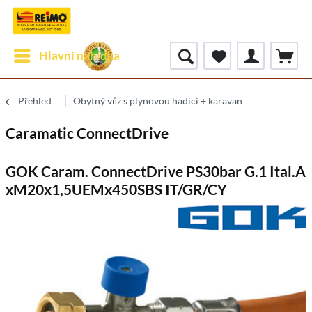
Hlavní nabídka
Přehled
Obytný vůz s plynovou hadicí + karavan
Caramatic ConnectDrive
GOK Caram. ConnectDrive PS30bar G.1 Ital.A
xM20x1,5UEMx450SBS IT/GR/CY