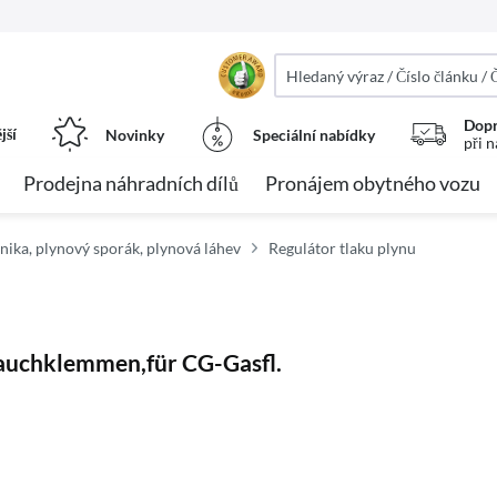
Dopr
jší
Novinky
Speciální nabídky
při 
Prodejna náhradních dílů
Pronájem obytného vozu
nika, plynový sporák, plynová láhev
Regulátor tlaku plynu
lauchklemmen,für CG-Gasfl.