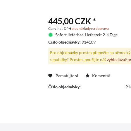
445,00 CZK *
Ceny incl. DPH
plus náklady na dopravu
Sofort lieferbar. Lieferzeit 2-4 Tage.
Číslo objednávky:
914109
Pro objednávky prosím přepněte na německý 
republiky? Prosím, použijte náš
vyhledávač p
Pamatujte si
Komentář
Číslo objednávky:
91