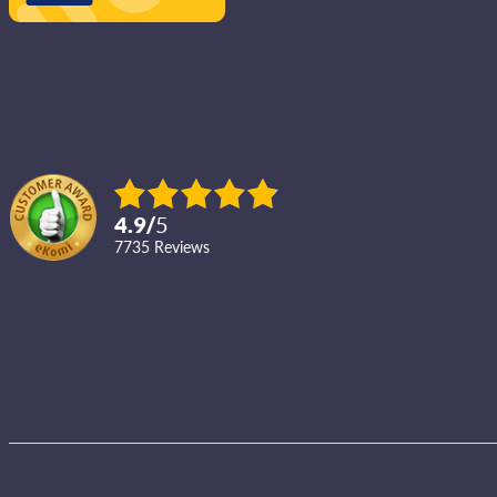
4.9
/
5
7735
reviews