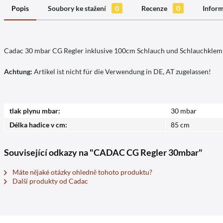
Popis
Soubory ke stažení
0
Recenze
0
Inform
Cadac 30 mbar CG Regler inklusive 100cm Schlauch und Schlauchkle
Achtung:
Artikel ist nicht für die Verwendung in DE, AT zugelassen!
tlak plynu mbar:
30 mbar
Délka hadice v cm:
85 cm
Související odkazy na "CADAC CG Regler 30mbar"
Máte nějaké otázky ohledně tohoto produktu?
Další produkty od Cadac