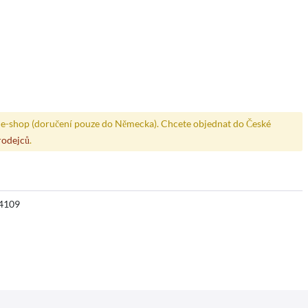
e-shop (doručení pouze do Německa). Chcete objednat do České
rodejců
.
4109