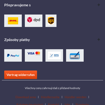
Přepravujeme s
Způsoby platby
Vertrag widerrufen
Všechny ceny zahrnují daň z přidané hodnoty
Download area
Händlersuche
Händler werden
Katalogy ke stažení
Kontakt
Jobs
Standorte