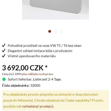
Pohodlné prostředí ve voze VW T5 / T6 bez oken
Elegantní vzhled imitace kůže s prošíváním
Včetně upevňovacího materiálu
3 692,00 CZK *
Ceny incl. DPH
plus náklady na dopravu
Sofort lieferbar. Lieferzeit 2-4 Tage.
Číslo objednávky:
32000
Pro objednávky prosím přepněte na německý e-shop (doručení
pouze do Německa). Chcete objednat do České republiky? Prosím,
použijte náš
vyhledávač prodejců
.