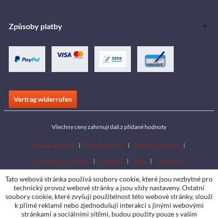
Způsoby platby
Vertrag widerrufen
Všechny ceny zahrnují daň z přidané hodnoty
Download area
Händlersuche
Händler werden
Katalogy ke stažení
Kontakt
Jobs
Standorte
Tato webová stránka používá soubory cookie, které jsou nezbytné pro
technický provoz webové stránky a jsou vždy nastaveny. Ostatní
soubory cookie, které zvyšují použitelnost této webové stránky, slouží
k přímé reklamě nebo zjednodušují interakci s jinými webovými
stránkami a sociálními sítěmi, budou použity pouze s vaším