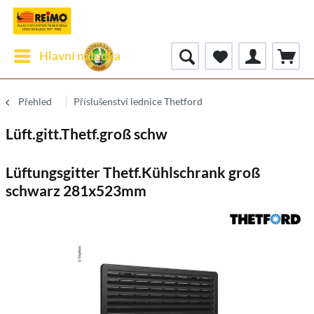
Hlavní nabídka
Přehled
Příslušenství lednice Thetford
Lüft.gitt.Thetf.groß schw
Lüftungsgitter Thetf.Kühlschrank groß
schwarz 281x523mm