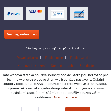
Vertrag widerrufen
Všechny ceny zahrnují daň z přidané hodnoty
Download area
Händlersuche
Händler werden
Katalogy ke stažení
Kontakt
Jobs
Standorte
Tato webová stránka používá soubory cookie, které jsou nezbytné pro
technický provoz webové stránky a jsou vždy nastaveny. Ostatní
soubory cookie, které zvyšují použitelnost této webové stránky, slouží
k přímé reklamě nebo zjednodušují interakci s jinými webovými
stránkami a sociálními sítěmi, budou použity pouze s vaším
souhlasem.
Další informace