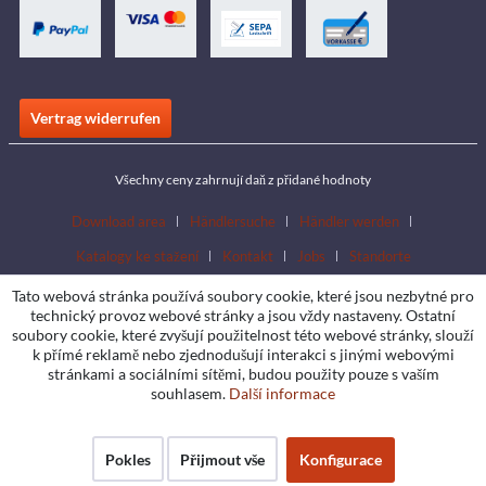
Vertrag widerrufen
Všechny ceny zahrnují daň z přidané hodnoty
Download area
Händlersuche
Händler werden
Katalogy ke stažení
Kontakt
Jobs
Standorte
Tato webová stránka používá soubory cookie, které jsou nezbytné pro
technický provoz webové stránky a jsou vždy nastaveny. Ostatní
soubory cookie, které zvyšují použitelnost této webové stránky, slouží
k přímé reklamě nebo zjednodušují interakci s jinými webovými
stránkami a sociálními sítěmi, budou použity pouze s vaším
souhlasem.
Další informace
Pokles
Přijmout vše
Konfigurace