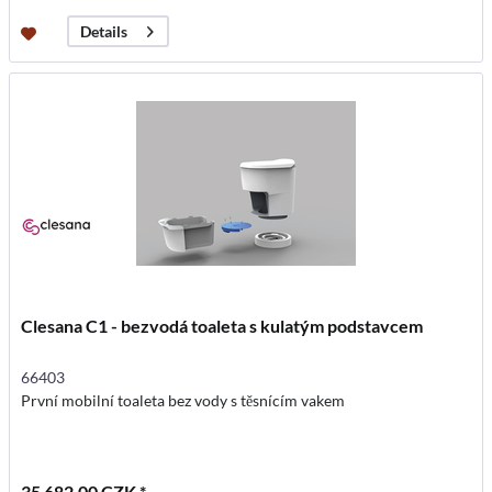
Details
Clesana C1 - bezvodá toaleta s kulatým podstavcem
66403
První mobilní toaleta bez vody s těsnícím vakem
35 682,00 CZK *