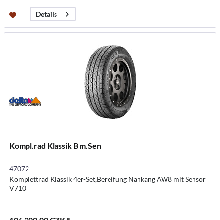
Details
Kompl.rad Klassik B m.Sen
47072
Komplettrad Klassik 4er-Set,Bereifung Nankang AW8 mit Sensor
V710
106 300,00 CZK *