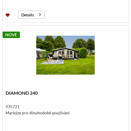
Details
NOVÉ
DIAMOND 240
935721
Markýza pro dlouhodobé používání