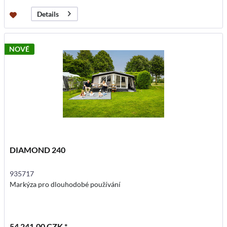
Details
NOVÉ
DIAMOND 240
935717
Markýza pro dlouhodobé používání
54 241,00 CZK *