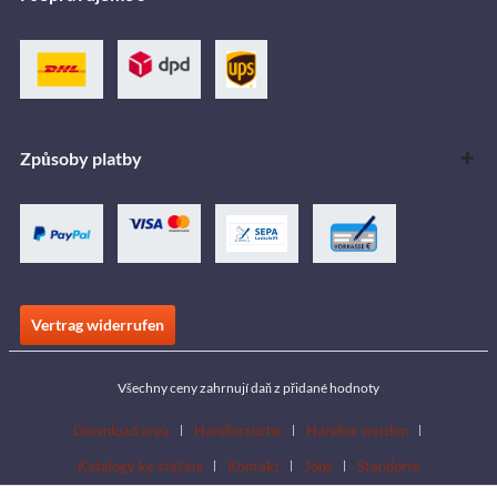
Způsoby platby
Vertrag widerrufen
Všechny ceny zahrnují daň z přidané hodnoty
Download area
Händlersuche
Händler werden
Katalogy ke stažení
Kontakt
Jobs
Standorte