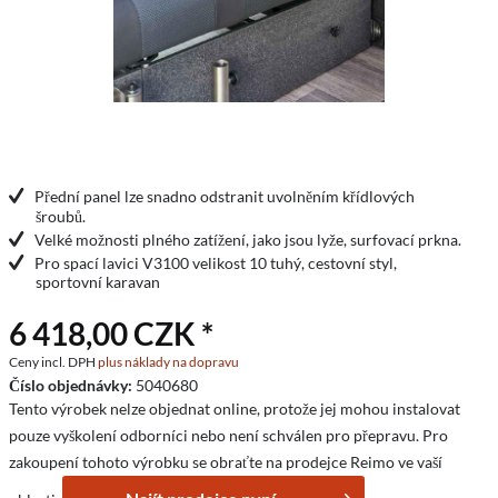
Přední panel lze snadno odstranit uvolněním křídlových
šroubů.
Velké možnosti plného zatížení, jako jsou lyže, surfovací prkna.
Pro spací lavici V3100 velikost 10 tuhý, cestovní styl,
sportovní karavan
6 418,00 CZK *
Ceny incl. DPH
plus náklady na dopravu
Číslo objednávky:
5040680
Tento výrobek nelze objednat online, protože jej mohou instalovat
pouze vyškolení odborníci nebo není schválen pro přepravu. Pro
zakoupení tohoto výrobku se obraťte na prodejce Reimo ve vaší