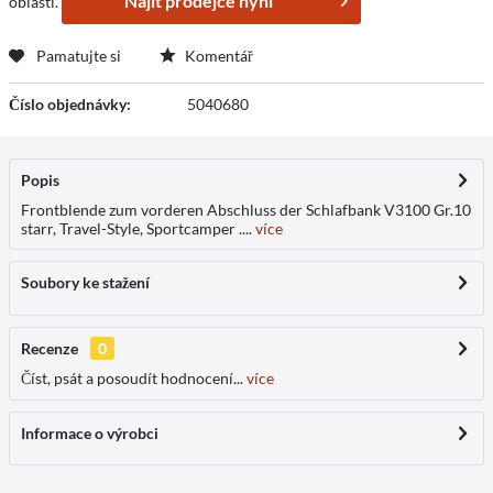
Najít prodejce nyní
oblasti.
Pamatujte si
Komentář
Číslo objednávky:
5040680
Popis
Frontblende zum vorderen Abschluss der Schlafbank V3100 Gr.10
starr, Travel-Style, Sportcamper ....
více
Soubory ke stažení
Recenze
0
Číst, psát a posoudít hodnocení...
více
Informace o výrobci