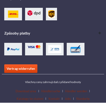
Způsoby platby
Vertrag widerrufen
Všechny ceny zahrnují daň z přidané hodnoty
Download area
Händlersuche
Händler werden
Katalogy ke stažení
Kontakt
Jobs
Standorte