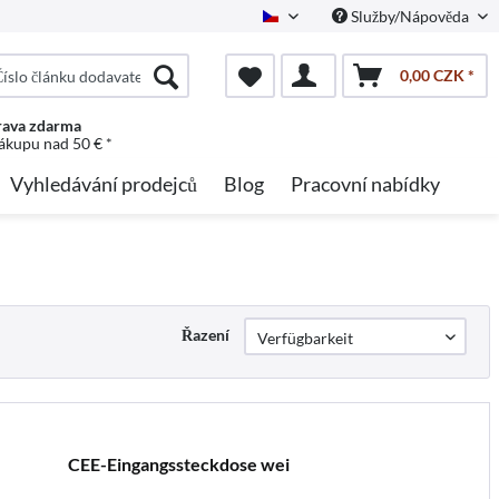
Služby/Nápověda
Czech
0,00 CZK *
ava zdarma
nákupu nad 50 € *
Vyhledávání prodejců
Blog
Pracovní nabídky
Řazení
CEE-Eingangssteckdose wei