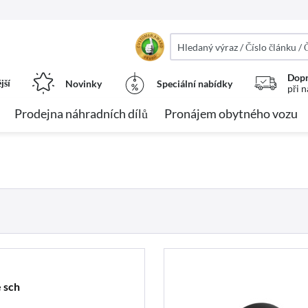
Dopr
jší
Novinky
Speciální nabídky
při 
Prodejna náhradních dílů
Pronájem obytného vozu
 sch