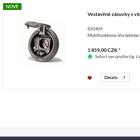
NOVÉ
Vestavěné zásuvky s ví
820404
Multifunktions-Vorzeltste
1 859,00 CZK *
Sofort versandfertig. Li
Details