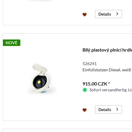
Details
NOVÉ
Bílý plastový plnicí hrdl
526241
Einfüllstutzen Diesel, weiß
915,00 CZK *
Sofort versandfertig. Li
Details