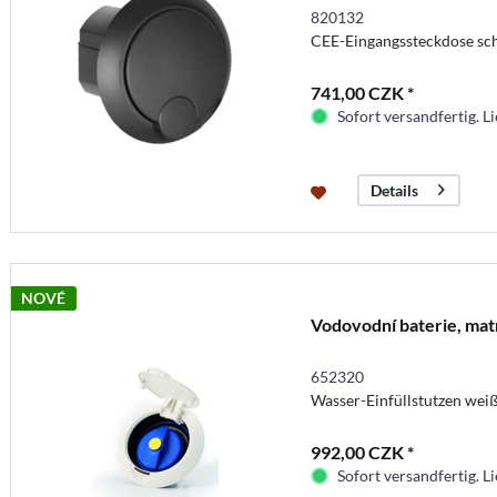
820132
CEE-Eingangssteckdose sc
741,00 CZK *
Sofort versandfertig. Li
Details
NOVÉ
Vodovodní baterie, matn
652320
Wasser-Einfüllstutzen wei
992,00 CZK *
Sofort versandfertig. Li