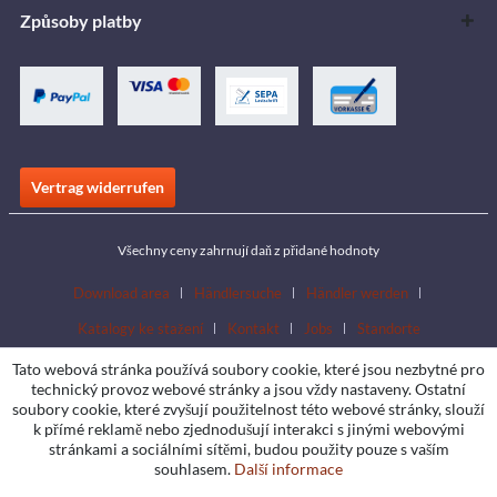
Způsoby platby
Vertrag widerrufen
Všechny ceny zahrnují daň z přidané hodnoty
Download area
Händlersuche
Händler werden
Katalogy ke stažení
Kontakt
Jobs
Standorte
Tato webová stránka používá soubory cookie, které jsou nezbytné pro
technický provoz webové stránky a jsou vždy nastaveny. Ostatní
soubory cookie, které zvyšují použitelnost této webové stránky, slouží
k přímé reklamě nebo zjednodušují interakci s jinými webovými
stránkami a sociálními sítěmi, budou použity pouze s vaším
souhlasem.
Další informace