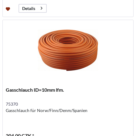
Details
Gasschlauch ID=10mm lfm.
75370
Gasschlauch für Norw/Finn/Denm/Spanien
204,00 CZK *