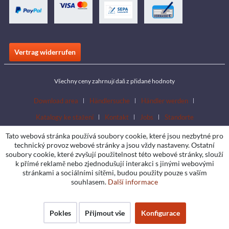
Vertrag widerrufen
Všechny ceny zahrnují daň z přidané hodnoty
Download area
Händlersuche
Händler werden
Katalogy ke stažení
Kontakt
Jobs
Standorte
Tato webová stránka používá soubory cookie, které jsou nezbytné pro
technický provoz webové stránky a jsou vždy nastaveny. Ostatní
soubory cookie, které zvyšují použitelnost této webové stránky, slouží
k přímé reklamě nebo zjednodušují interakci s jinými webovými
stránkami a sociálními sítěmi, budou použity pouze s vaším
souhlasem.
Další informace
Pokles
Přijmout vše
Konfigurace