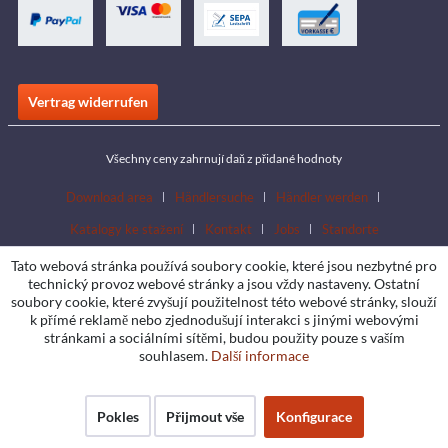
Vertrag widerrufen
Všechny ceny zahrnují daň z přidané hodnoty
Download area
Händlersuche
Händler werden
Katalogy ke stažení
Kontakt
Jobs
Standorte
Tato webová stránka používá soubory cookie, které jsou nezbytné pro
technický provoz webové stránky a jsou vždy nastaveny. Ostatní
soubory cookie, které zvyšují použitelnost této webové stránky, slouží
k přímé reklamě nebo zjednodušují interakci s jinými webovými
stránkami a sociálními sítěmi, budou použity pouze s vaším
souhlasem.
Další informace
Pokles
Přijmout vše
Konfigurace