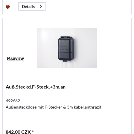
Details
Auß.Steckd.F-Steck.+3m,an
492662
Außensteckdose mit F-Stecker & 3m kabel,anthrazit
842,00 CZK *