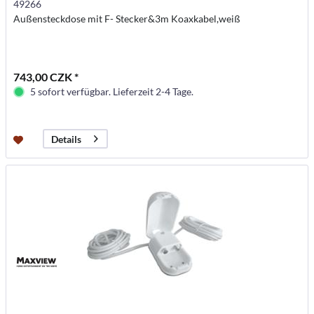
49266
Außensteckdose mit F- Stecker&3m Koaxkabel,weiß
743,00 CZK *
5 sofort verfügbar. Lieferzeit 2-4 Tage.
Details