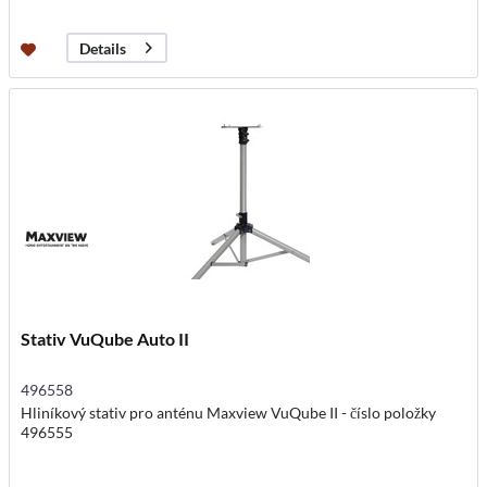
Details
Stativ VuQube Auto II
496558
Hliníkový stativ pro anténu Maxview VuQube II - číslo položky
496555