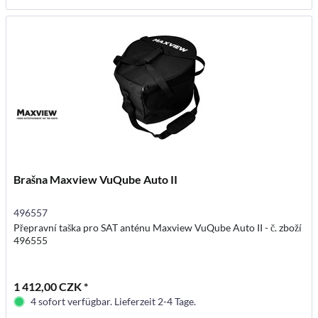
Brašna Maxview VuQube Auto II
496557
Přepravní taška pro SAT anténu Maxview VuQube Auto II - č. zboží
496555
1 412,00 CZK *
4 sofort verfügbar. Lieferzeit 2-4 Tage.