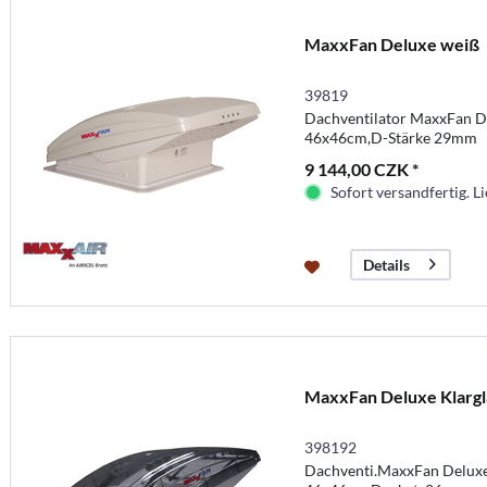
MaxxFan Deluxe weiß
39819
Dachventilator MaxxFan D
46x46cm,D-Stärke 29mm
9 144,00 CZK *
Sofort versandfertig. Li
Details
MaxxFan Deluxe Klargl
398192
Dachventi.MaxxFan Deluxe