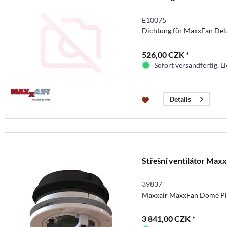
E10075
Dichtung für MaxxFan Del
526,00 CZK *
Sofort versandfertig. Li
Details
Střešní ventilátor Max
39837
Maxxair MaxxFan Dome Plu
3 841,00 CZK *