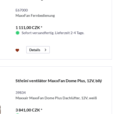
E67000
MaxxFan Fernbedienung
1 111,00 CZK *
Sofort versandfertig. Lieferzeit 2-4 Tage.
Details
Střešní ventilátor MaxxFan Dome Plus, 12V, bílý
39834
Maxxair MaxxFan Dome Plus Dachlüfter, 12V, weiß
3 841,00 CZK *