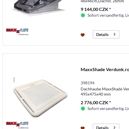
46x46cm,Dachst. 26mm
9 144,00 CZK *
Sofort versandfertig. Li
Details
MaxxShade Verdunk.ro
398194
Dachhaube MaxxShade Verd
495x475x40 mm
2 776,00 CZK *
Sofort versandfertig. Li
Details