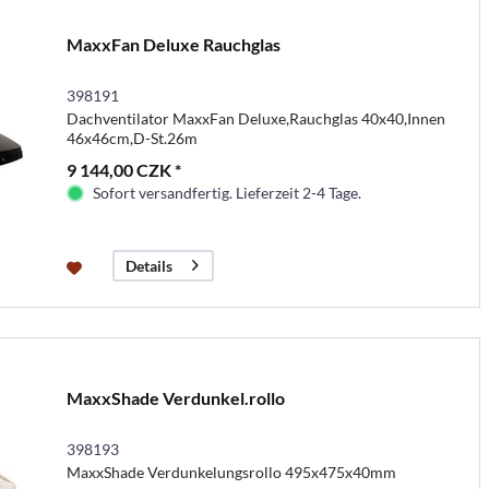
MaxxFan Deluxe Rauchglas
398191
Dachventilator MaxxFan Deluxe,Rauchglas 40x40,Innen
46x46cm,D-St.26m
9 144,00 CZK *
Sofort versandfertig. Lieferzeit 2-4 Tage.
Details
MaxxShade Verdunkel.rollo
398193
MaxxShade Verdunkelungsrollo 495x475x40mm