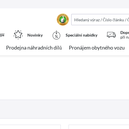
Dopr
jší
Novinky
Speciální nabídky
při 
Prodejna náhradních dílů
Pronájem obytného vozu