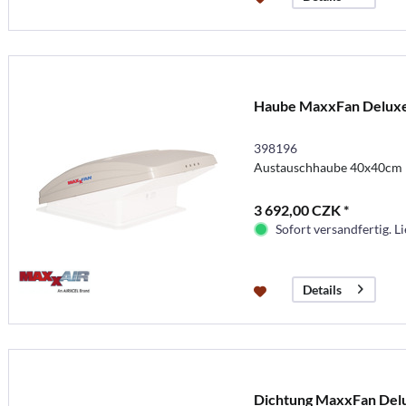
Haube MaxxFan Delux
398196
Austauschhaube 40x40cm 
3 692,00 CZK *
Sofort versandfertig. Li
Details
Dichtung MaxxFan Del