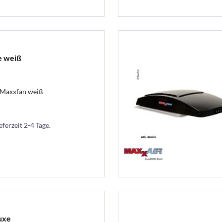
e weiß
Maxxfan weiß
eferzeit 2-4 Tage.
uxe