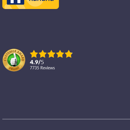
4.9
/
5
7735
reviews