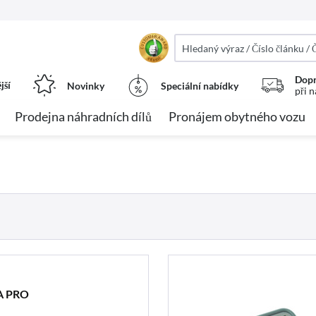
Dopr
jší
Novinky
Speciální nabídky
při 
Prodejna náhradních dílů
Pronájem obytného vozu
A PRO