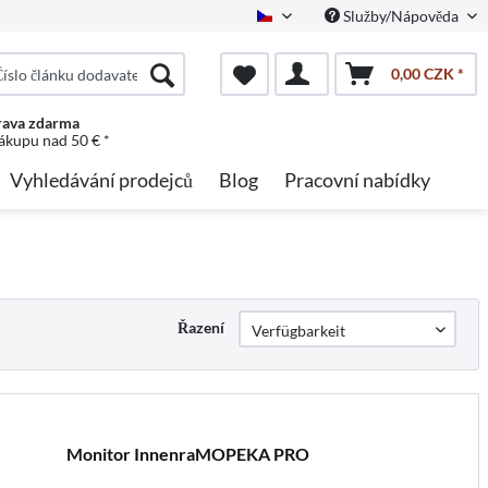
Služby/Nápověda
Czech
0,00 CZK *
ava zdarma
nákupu nad 50 € *
Vyhledávání prodejců
Blog
Pracovní nabídky
Řazení
Monitor InnenraMOPEKA PRO