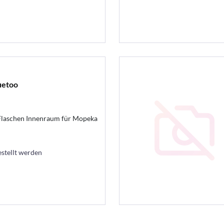
uetoo
aschen Innenraum für Mopeka
estellt werden