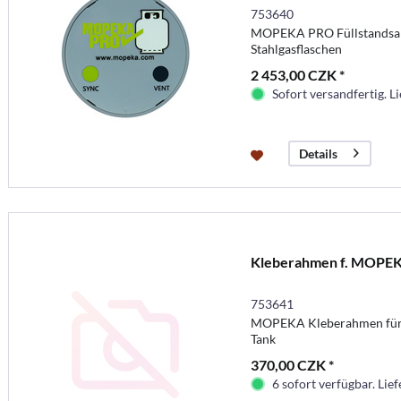
753640
MOPEKA PRO Füllstandsanz
Stahlgasflaschen
2 453,00 CZK *
Sofort versandfertig. Li
Details
Kleberahmen f. MOPE
753641
MOPEKA Kleberahmen für 
Tank
370,00 CZK *
6 sofort verfügbar. Lief