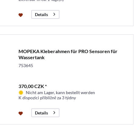
Details
MOPEKA Kleberahmen für PRO Sensoren für
Wassertank
753645
370,00 CZK *
Nicht am Lager, kann bestellt werden
K dispozici přibližně za 3 týdny
Details