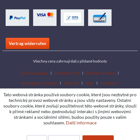
Vertrag widerrufen
Všechny ceny zahrnují daň z přidané hodnoty
Download area
Händlersuche
Händler werden
Katalogy ke stažení
Kontakt
Jobs
Standorte
Tato webová stránka používá soubory cookie, které jsou nezbytné pro
technický provoz webové stránky a jsou vždy nastaveny. Ostatní
soubory cookie, které zvyšují použitelnost této webové stránky, slouží
k přímé reklamě nebo zjednodušují interakci s jinými webovými
stránkami a sociálními sítěmi, budou použity pouze s vaším
souhlasem.
Další informace