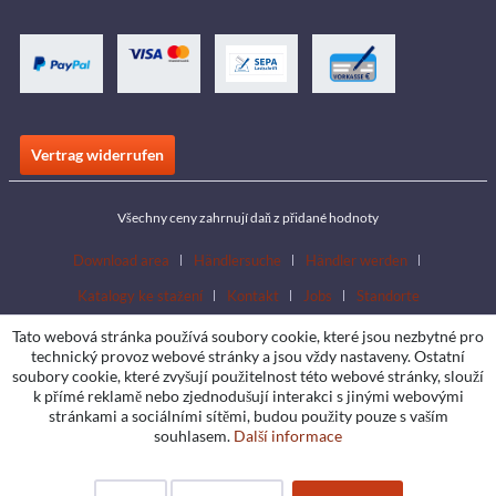
Vertrag widerrufen
Všechny ceny zahrnují daň z přidané hodnoty
Download area
Händlersuche
Händler werden
Katalogy ke stažení
Kontakt
Jobs
Standorte
Tato webová stránka používá soubory cookie, které jsou nezbytné pro
technický provoz webové stránky a jsou vždy nastaveny. Ostatní
soubory cookie, které zvyšují použitelnost této webové stránky, slouží
k přímé reklamě nebo zjednodušují interakci s jinými webovými
stránkami a sociálními sítěmi, budou použity pouze s vaším
souhlasem.
Další informace