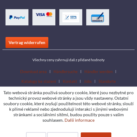
Vertrag widerrufen
Všechny ceny zahrnují daň z přidané hodnoty
Download area
Händlersuche
Händler werden
Katalogy ke stažení
Kontakt
Jobs
Standorte
Tato webová stránka používá soubory cookie, které jsou nezbytné pro
technický provoz webové stránky a jsou vždy nastaveny. Ostatní
soubory cookie, které zvyšují použitelnost této webové stránky, slouží
k přímé reklamě nebo zjednodušují interakci s jinými webovými
stránkami a sociálními sítěmi, budou použity pouze s vaším
souhlasem.
Další informace