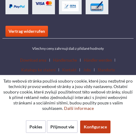
Vertrag widerrufen
Všechny ceny zahrnují daň z přidané hodnoty
Download area
Händlersuche
Händler werden
Katalogy ke stažení
Kontakt
Jobs
Standorte
Tato webová stránka používá soubory cookie, které jsou nezbytné pro
technický provoz webové stránky a jsou vždy nastaveny. Ostatní
soubory cookie, které zvyšují použitelnost této webové stránky, slouží
k přímé reklamě nebo zjednodušují interakci s jinými webovými
stránkami a sociálními sítěmi, budou použity pouze s vaším
souhlasem.
Další informace
Pokles
Přijmout vše
Konfigurace