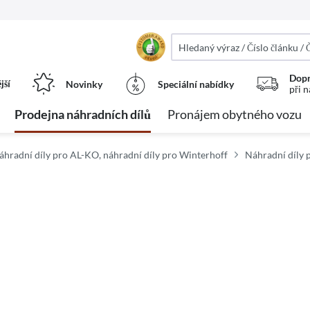
Dopr
jší
Novinky
Speciální nabídky
při 
Prodejna náhradních dílů
Pronájem obytného vozu
áhradní díly pro AL-KO, náhradní díly pro Winterhoff
Náhradní díly 