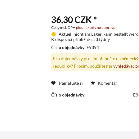
36,30 CZK *
Ceny incl. DPH
plus náklady na dopravu
Aktuell nicht am Lager, kann bestellt wer
K dispozici přibližně za 3 týdny
Číslo objednávky:
E9394
Pro objednávky prosím přepněte na německý 
republiky? Prosím, použijte náš
vyhledávač p
Pamatujte si
Komentář
Číslo objednávky:
E9