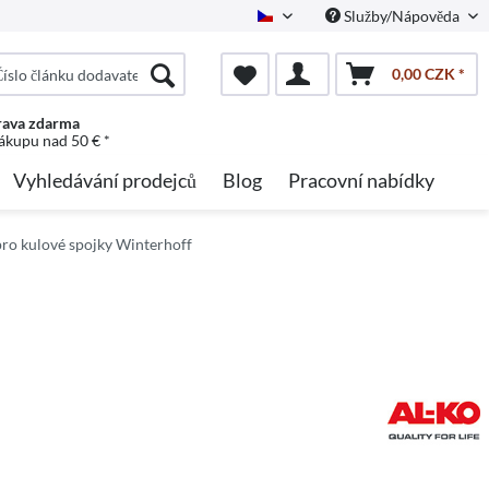
Služby/Nápověda
Czech
0,00 CZK *
ava zdarma
nákupu nad 50 € *
Vyhledávání prodejců
Blog
Pracovní nabídky
pro kulové spojky Winterhoff