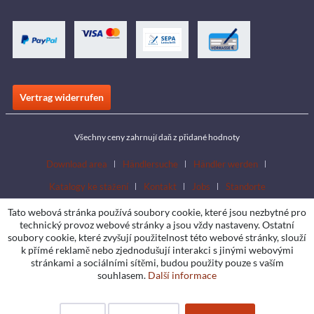
Vertrag widerrufen
Všechny ceny zahrnují daň z přidané hodnoty
Download area
Händlersuche
Händler werden
Katalogy ke stažení
Kontakt
Jobs
Standorte
Tato webová stránka používá soubory cookie, které jsou nezbytné pro
technický provoz webové stránky a jsou vždy nastaveny. Ostatní
soubory cookie, které zvyšují použitelnost této webové stránky, slouží
k přímé reklamě nebo zjednodušují interakci s jinými webovými
stránkami a sociálními sítěmi, budou použity pouze s vaším
souhlasem.
Další informace