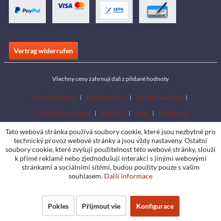
Vertrag widerrufen
Všechny ceny zahrnují daň z přidané hodnoty
Download area
Händlersuche
Händler werden
Katalogy ke stažení
Kontakt
Jobs
Standorte
Tato webová stránka používá soubory cookie, které jsou nezbytné pro
technický provoz webové stránky a jsou vždy nastaveny. Ostatní
soubory cookie, které zvyšují použitelnost této webové stránky, slouží
k přímé reklamě nebo zjednodušují interakci s jinými webovými
stránkami a sociálními sítěmi, budou použity pouze s vaším
souhlasem.
Další informace
Pokles
Přijmout vše
Konfigurace