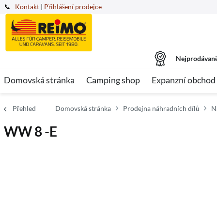
Kontakt
|
Přihlášení prodejce
Nejprodávaně
Domovská stránka
Camping shop
Expanzní obchod
Přehled
Domovská stránka
Prodejna náhradních dílů
N
WW 8 -E