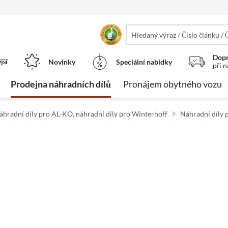
Dopr
jší
Novinky
Speciální nabídky
při 
Prodejna náhradních dílů
Pronájem obytného vozu
áhradní díly pro AL-KO, náhradní díly pro Winterhoff
Náhradní díly 