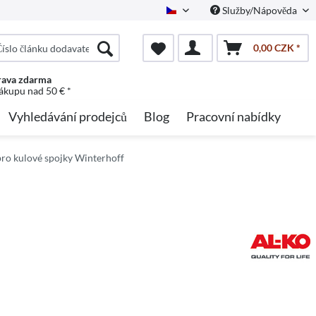
Služby/Nápověda
Czech
0,00 CZK *
ava zdarma
nákupu nad 50 € *
Vyhledávání prodejců
Blog
Pracovní nabídky
pro kulové spojky Winterhoff