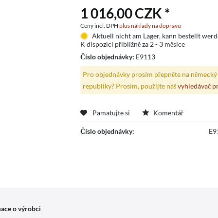
1 016,00 CZK *
Ceny incl. DPH
plus náklady na dopravu
Aktuell nicht am Lager, kann bestellt wer
K dispozici přibližně za 2 - 3 měsíce
Číslo objednávky:
E9113
Pro objednávky prosím přepněte na německý 
republiky? Prosím, použijte náš
vyhledávač p
Pamatujte si
Komentář
Číslo objednávky:
E9
ace o výrobci