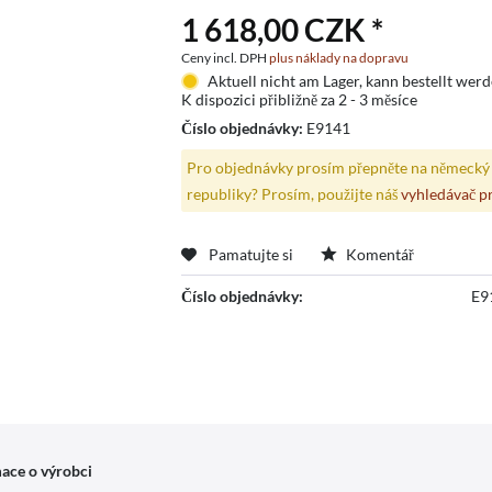
1 618,00 CZK *
Ceny incl. DPH
plus náklady na dopravu
Aktuell nicht am Lager, kann bestellt wer
K dispozici přibližně za 2 - 3 měsíce
Číslo objednávky:
E9141
Pro objednávky prosím přepněte na německý 
republiky? Prosím, použijte náš
vyhledávač p
Pamatujte si
Komentář
Číslo objednávky:
E9
ace o výrobci