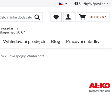
Služby/Nápověda
Czech
0,00 CZK *
ava zdarma
nákupu nad 50 € *
Vyhledávání prodejců
Blog
Pracovní nabídky
pro kulové spojky Winterhoff