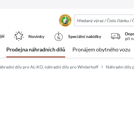
Dopr
jší
Novinky
Speciální nabídky
při 
Prodejna náhradních dílů
Pronájem obytného vozu
áhradní díly pro AL-KO, náhradní díly pro Winterhoff
Náhradní díly 