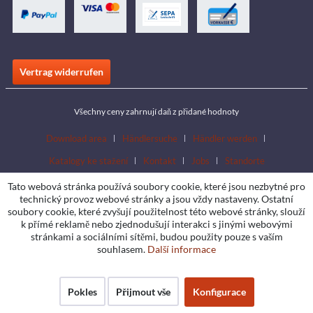
Vertrag widerrufen
Všechny ceny zahrnují daň z přidané hodnoty
Download area
Händlersuche
Händler werden
Katalogy ke stažení
Kontakt
Jobs
Standorte
Tato webová stránka používá soubory cookie, které jsou nezbytné pro
technický provoz webové stránky a jsou vždy nastaveny. Ostatní
soubory cookie, které zvyšují použitelnost této webové stránky, slouží
k přímé reklamě nebo zjednodušují interakci s jinými webovými
stránkami a sociálními sítěmi, budou použity pouze s vaším
souhlasem.
Další informace
Pokles
Přijmout vše
Konfigurace