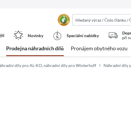
Dopr
jší
Novinky
Speciální nabídky
při 
Prodejna náhradních dílů
Pronájem obytného vozu
áhradní díly pro AL-KO, náhradní díly pro Winterhoff
Náhradní díly 