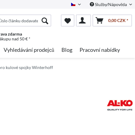
Služby/Nápověda
Czech
0,00 CZK *
ava zdarma
nákupu nad 50 € *
Vyhledávání prodejců
Blog
Pracovní nabídky
pro kulové spojky Winterhoff