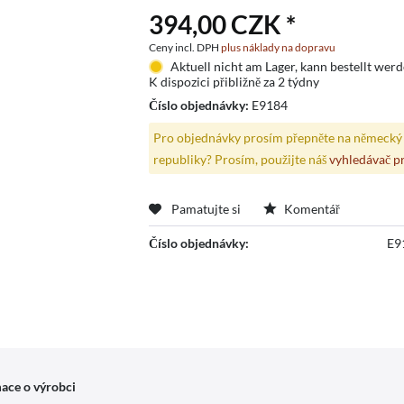
394,00 CZK *
Ceny incl. DPH
plus náklady na dopravu
Aktuell nicht am Lager, kann bestellt wer
K dispozici přibližně za 2 týdny
Číslo objednávky:
E9184
Pro objednávky prosím přepněte na německý 
republiky? Prosím, použijte náš
vyhledávač p
Pamatujte si
Komentář
Číslo objednávky:
E9
ace o výrobci