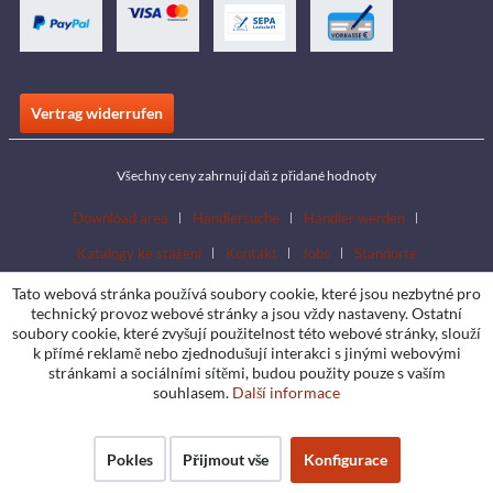
Vertrag widerrufen
Všechny ceny zahrnují daň z přidané hodnoty
Download area
Händlersuche
Händler werden
Katalogy ke stažení
Kontakt
Jobs
Standorte
Tato webová stránka používá soubory cookie, které jsou nezbytné pro
technický provoz webové stránky a jsou vždy nastaveny. Ostatní
soubory cookie, které zvyšují použitelnost této webové stránky, slouží
k přímé reklamě nebo zjednodušují interakci s jinými webovými
stránkami a sociálními sítěmi, budou použity pouze s vaším
souhlasem.
Další informace
Pokles
Přijmout vše
Konfigurace