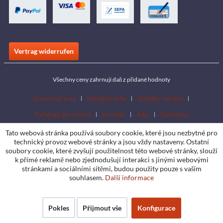
Vertrag widerrufen
Všechny ceny zahrnují daň z přidané hodnoty
Download area
Händlersuche
Händler werden
Katalogy ke stažení
Kontakt
Jobs
Standorte
Tato webová stránka používá soubory cookie, které jsou nezbytné pro
technický provoz webové stránky a jsou vždy nastaveny. Ostatní
soubory cookie, které zvyšují použitelnost této webové stránky, slouží
k přímé reklamě nebo zjednodušují interakci s jinými webovými
stránkami a sociálními sítěmi, budou použity pouze s vaším
souhlasem.
Další informace
Pokles
Přijmout vše
Konfigurace