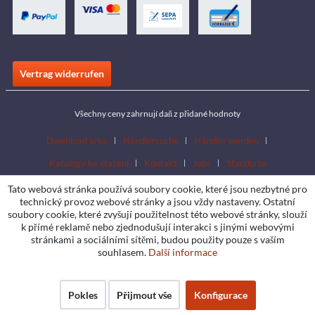
Vertrag widerrufen
Všechny ceny zahrnují daň z přidané hodnoty
Download area
Händlersuche
Händler werden
Katalogy ke stažení
Kontakt
Jobs
Standorte
Tato webová stránka používá soubory cookie, které jsou nezbytné pro
technický provoz webové stránky a jsou vždy nastaveny. Ostatní
soubory cookie, které zvyšují použitelnost této webové stránky, slouží
k přímé reklamě nebo zjednodušují interakci s jinými webovými
stránkami a sociálními sítěmi, budou použity pouze s vaším
souhlasem.
Další informace
Pokles
Přijmout vše
Konfigurace