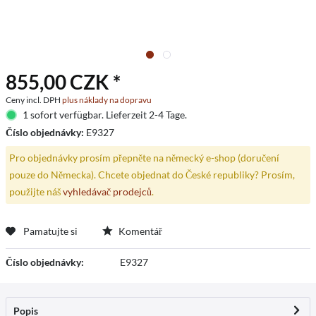
855,00 CZK *
Ceny incl. DPH
plus náklady na dopravu
1 sofort verfügbar. Lieferzeit 2-4 Tage.
Číslo objednávky:
E9327
Pro objednávky prosím přepněte na německý e-shop (doručení
pouze do Německa). Chcete objednat do České republiky? Prosím,
použijte náš
vyhledávač prodejců
.
Pamatujte si
Komentář
Číslo objednávky:
E9327
Popis