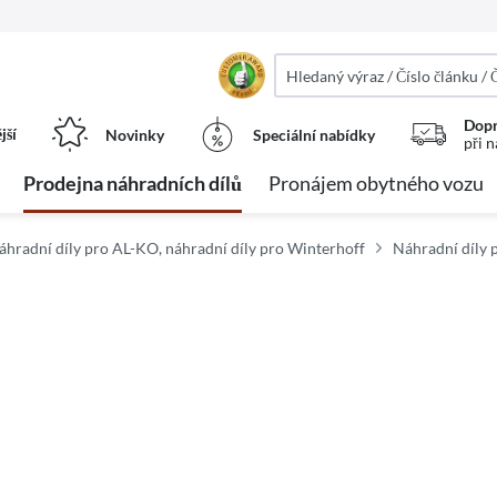
Dopr
jší
Novinky
Speciální nabídky
při 
Prodejna náhradních dílů
Pronájem obytného vozu
áhradní díly pro AL-KO, náhradní díly pro Winterhoff
Náhradní díly 