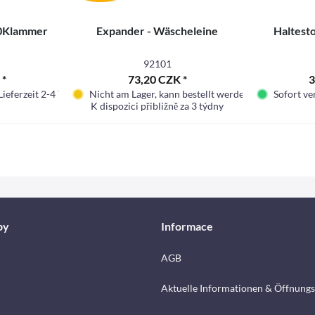
20Klammer
Expander - Wäscheleine
Haltest
92101
 *
73,20 CZK *
3
Lieferzeit 2-4 Tage.
Nicht am Lager, kann bestellt werden
Sofort ver
K dispozici přibližně za 3 týdny
by
Informace
AGB
Aktuelle Informationen & Öffnungs