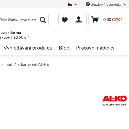
Služby/Nápověda
Czech
0,00 CZK *
ava zdarma
nákupu nad 50 € *
Vyhledávání prodejců
Blog
Pracovní nabídky
pro podpěry karavanů AL-Ko