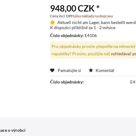
948,00 CZK *
Ceny incl. DPH
plus náklady na dopravu
Aktuell nicht am Lager, kann bestellt wer
K dispozici přibližně za 1 - 2 měsíce
Číslo objednávky:
E4106
Pro objednávky prosím přepněte na německý 
republiky? Prosím, použijte náš
vyhledávač p
Pamatujte si
Komentář
Číslo objednávky:
E4
ace o výrobci