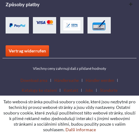
Způsoby platby
Vertrag widerrufen
Všechny ceny zahrnují daň z přidané hodnoty
Download area
Händlersuche
Händler werden
Katalogy ke stažení
Kontakt
Jobs
Standorte
Tato webová stránka používá soubory cookie, které jsou nezbytné pro
technický provoz webové stránky a jsou vždy nastaveny. Ostatní
soubory cookie, které zvyšují použitelnost této webové stránky, slouží
k přímé reklamě nebo zjednodušují interakci s jinými webovými
stránkami a sociálními sítěmi, budou použity pouze s vaším
souhlasem.
Další informace