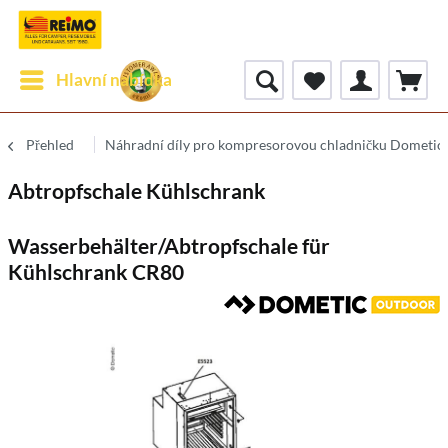
Hlavní nabídka
Přehled
Náhradní díly pro kompresorovou chladničku Dometic
Abtropfschale Kühlschrank
Wasserbehälter/Abtropfschale für
Kühlschrank CR80