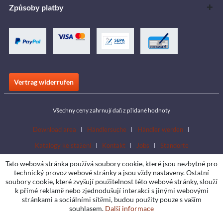
Způsoby platby
Vertrag widerrufen
Všechny ceny zahrnují daň z přidané hodnoty
Download area
Händlersuche
Händler werden
Katalogy ke stažení
Kontakt
Jobs
Standorte
Tato webová stránka používá soubory cookie, které jsou nezbytné pro
technický provoz webové stránky a jsou vždy nastaveny. Ostatní
soubory cookie, které zvyšují použitelnost této webové stránky, slouží
k přímé reklamě nebo zjednodušují interakci s jinými webovými
stránkami a sociálními sítěmi, budou použity pouze s vaším
souhlasem.
Další informace