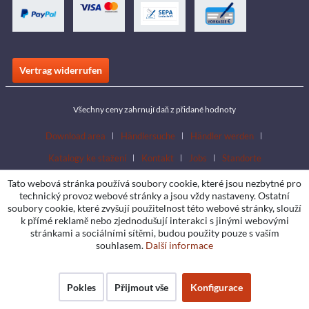
Vertrag widerrufen
Všechny ceny zahrnují daň z přidané hodnoty
Download area
Händlersuche
Händler werden
Katalogy ke stažení
Kontakt
Jobs
Standorte
Tato webová stránka používá soubory cookie, které jsou nezbytné pro
technický provoz webové stránky a jsou vždy nastaveny. Ostatní
soubory cookie, které zvyšují použitelnost této webové stránky, slouží
k přímé reklamě nebo zjednodušují interakci s jinými webovými
stránkami a sociálními sítěmi, budou použity pouze s vaším
souhlasem.
Další informace
Pokles
Přijmout vše
Konfigurace