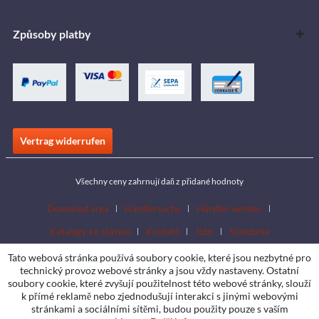
Způsoby platby
Vertrag widerrufen
Všechny ceny zahrnují daň z přidané hodnoty
Download area
Händlersuche
Händler werden
Katalogy ke stažení
Kontakt
Jobs
Standorte
Tato webová stránka používá soubory cookie, které jsou nezbytné pro
technický provoz webové stránky a jsou vždy nastaveny. Ostatní
soubory cookie, které zvyšují použitelnost této webové stránky, slouží
k přímé reklamě nebo zjednodušují interakci s jinými webovými
stránkami a sociálními sítěmi, budou použity pouze s vaším