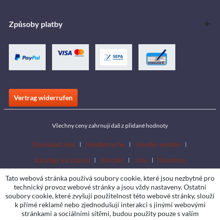
Způsoby platby
Vertrag widerrufen
Všechny ceny zahrnují daň z přidané hodnoty
Download area
Händlersuche
Händler werden
Katalogy ke stažení
Kontakt
Jobs
Standorte
Tato webová stránka používá soubory cookie, které jsou nezbytné pro
technický provoz webové stránky a jsou vždy nastaveny. Ostatní
soubory cookie, které zvyšují použitelnost této webové stránky, slouží
k přímé reklamě nebo zjednodušují interakci s jinými webovými
stránkami a sociálními sítěmi, budou použity pouze s vaším