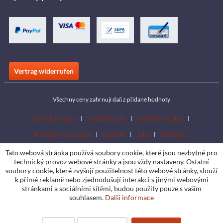
Vertrag widerrufen
Všechny ceny zahrnují daň z přidané hodnoty
Download area
Händlersuche
Händler werden
Katalogy ke stažení
Kontakt
Jobs
Standorte
Tato webová stránka používá soubory cookie, které jsou nezbytné pro
technický provoz webové stránky a jsou vždy nastaveny. Ostatní
soubory cookie, které zvyšují použitelnost této webové stránky, slouží
k přímé reklamě nebo zjednodušují interakci s jinými webovými
stránkami a sociálními sítěmi, budou použity pouze s vaším
souhlasem.
Další informace