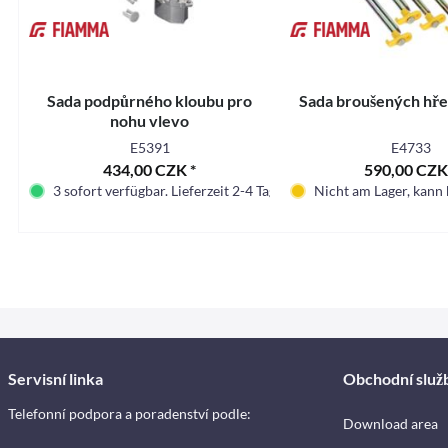
Sada podpůrného kloubu pro
Sada broušených hře
nohu vlevo
E5391
E4733
434,00 CZK *
590,00 CZK
3 sofort verfügbar. Lieferzeit 2-4 Tage.
Nicht am Lager, kann 
Servisní linka
Obchodní služ
Telefonní podpora a poradenství podle:
Download area