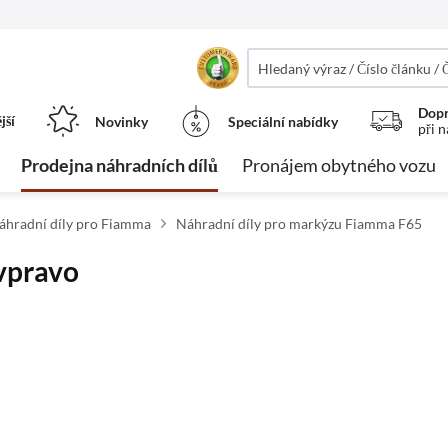
Dopr
jší
Novinky
Speciální nabídky
při 
Prodejna náhradních dílů
Pronájem obytného vozu
áhradní díly pro Fiamma
Náhradní díly pro markýzu Fiamma F65
vpravo