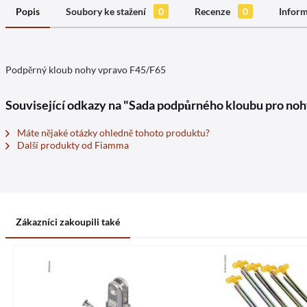
Popis
Soubory ke stažení
0
Recenze
0
Inform
Podpěrný kloub nohy vpravo F45/F65
Související odkazy na "Sada podpůrného kloubu pro no
Máte nějaké otázky ohledně tohoto produktu?
Další produkty od Fiamma
Zákazníci zakoupili také