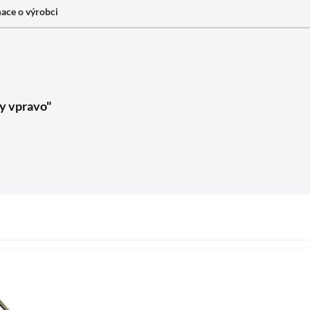
ace o výrobci
hy vpravo"