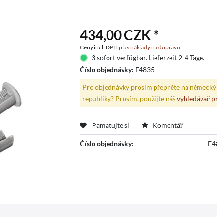
434,00 CZK *
Ceny incl. DPH
plus náklady na dopravu
3 sofort verfügbar. Lieferzeit 2-4 Tage.
Číslo objednávky:
E4835
Pro objednávky prosím přepněte na německý 
republiky? Prosím, použijte náš
vyhledávač p
Pamatujte si
Komentář
Číslo objednávky:
E4