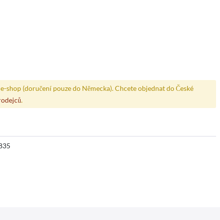
e-shop (doručení pouze do Německa). Chcete objednat do České
rodejců
.
835