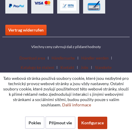
Vertrag widerrufen
Všechny ceny zahrnují daň z přidané hodnoty
Download area
Händlersuche
Händler werden
Katalogy ke stažení
Kontakt
Jobs
Standorte
Tato webová stránka používá soubory cookie, které jsou nezbytné pro
technický provoz webové stránky a jsou vždy nastaveny. Ostatní
soubory cookie, které zvyšují použitelnost této webové stránky, slouží
k přímé reklamě nebo zjednodušují interakci s jinými webovými
stránkami a sociálními sítěmi, budou použity pouze s vaším
souhlasem.
Další informace
Pokles
Přijmout vše
Konfigurace