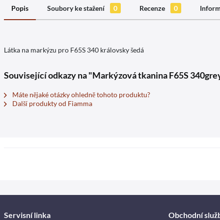
Popis
Soubory ke stažení
0
Recenze
0
Inform
Látka na markýzu pro F65S 340 královsky šedá
Související odkazy na "Markýzová tkanina F65S 340gre
Máte nějaké otázky ohledně tohoto produktu?
Další produkty od Fiamma
Servisní linka
Obchodní služ