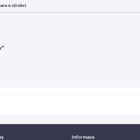
ace o výrobci
y"
by
Informace