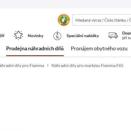
Dopr
jší
Novinky
Speciální nabídky
při 
Prodejna náhradních dílů
Pronájem obytného vozu
áhradní díly pro Fiamma
Náhradní díly pro markýzu Fiamma F65