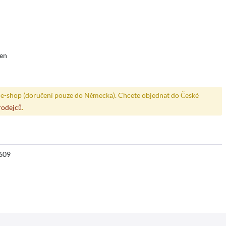
den
e-shop (doručení pouze do Německa). Chcete objednat do České
rodejců
.
609