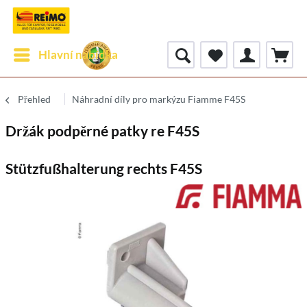
Hlavní nabídka
Přehled
Náhradní díly pro markýzu Fiamme F45S
Držák podpěrné patky re F45S
Stützfußhalterung rechts F45S