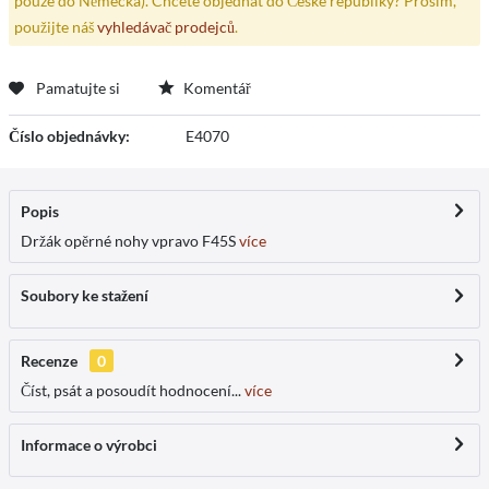
pouze do Německa). Chcete objednat do České republiky? Prosím,
použijte náš
vyhledávač prodejců
.
Pamatujte si
Komentář
Číslo objednávky:
E4070
Popis
Držák opěrné nohy vpravo F45S
více
Soubory ke stažení
Recenze
0
Číst, psát a posoudít hodnocení...
více
Informace o výrobci