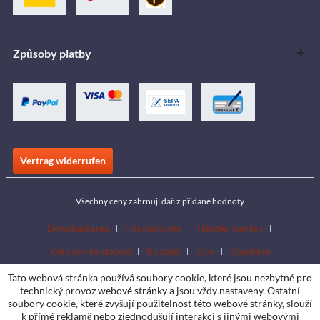
Způsoby platby
Vertrag widerrufen
Všechny ceny zahrnují daň z přidané hodnoty
Download area
Händlersuche
Händler werden
Katalogy ke stažení
Kontakt
Jobs
Standorte
Tato webová stránka používá soubory cookie, které jsou nezbytné pro
technický provoz webové stránky a jsou vždy nastaveny. Ostatní
soubory cookie, které zvyšují použitelnost této webové stránky, slouží
k přímé reklamě nebo zjednodušují interakci s jinými webovými