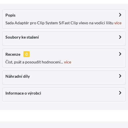
Popis
Sada Adaptér pro Clip System S/Fast Clip vlevo na vodicí lištu
více
Soubory ke stažení
Recenze
0
Číst, psát a posoudít hodnocení...
více
Náhradní díly
Informace o výrobci