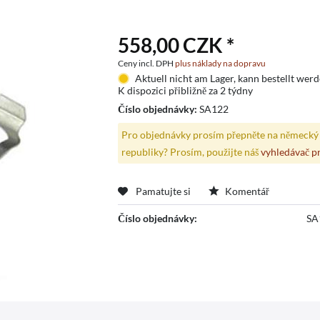
558,00 CZK *
Ceny incl. DPH
plus náklady na dopravu
Aktuell nicht am Lager, kann bestellt wer
K dispozici přibližně za 2 týdny
Číslo objednávky:
SA122
Pro objednávky prosím přepněte na německý 
republiky? Prosím, použijte náš
vyhledávač p
Pamatujte si
Komentář
Číslo objednávky:
SA