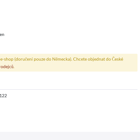
den
e-shop (doručení pouze do Německa). Chcete objednat do České
rodejců
.
122