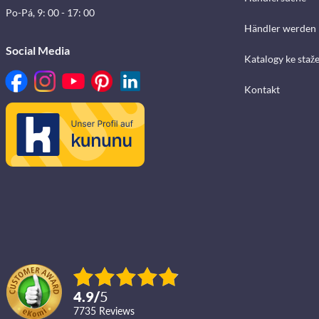
Po-Pá, 9: 00 - 17: 00
Händler werden
Social Media
Katalogy ke staž
Kontakt
4.9
/
5
7735
reviews