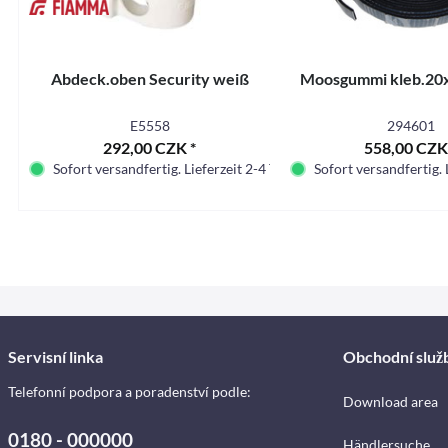
Abdeck.oben Security weiß
Moosgummi kleb.2
E5558
294601
292,00 CZK *
558,00 CZK
Sofort versandfertig. Lieferzeit 2-4 Tage.
Sofort versandfertig. 
Servisní linka
Obchodní služ
Telefonní podpora a poradenství podle:
Download area
0180 - 000000
Händlersuche