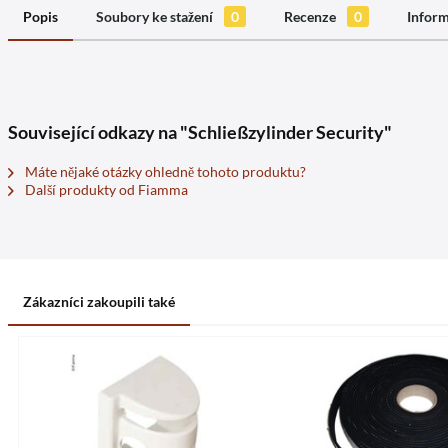
Popis
Soubory ke stažení
0
Recenze
0
Inform
Související odkazy na "Schließzylinder Security"
Máte nějaké otázky ohledně tohoto produktu?
Další produkty od Fiamma
Zákazníci zakoupili také