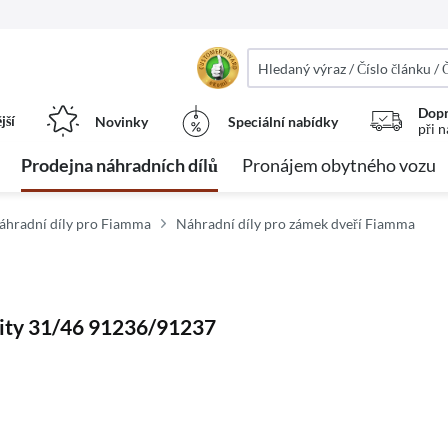
Dopr
jší
Novinky
Speciální nabídky
při 
Prodejna náhradních dílů
Pronájem obytného vozu
áhradní díly pro Fiamma
Náhradní díly pro zámek dveří Fiamma
urity 31/46 91236/91237