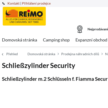
Kontakt
|
Přihlášení prodejce
Nejprodávaně
Domovská stránka
Camping shop
Expanzní obchod
Přehled
Domovská stránka
Prodejna náhradních dílů
N
Schließzylinder Security
Schließzylinder m.2 Schlüsseln f. Fiamma Sec