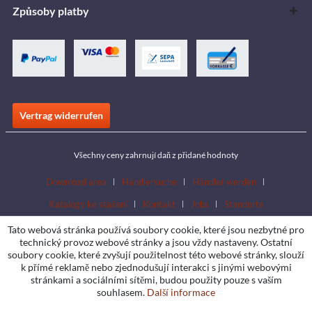
Způsoby platby
Vertrag widerrufen
Všechny ceny zahrnují daň z přidané hodnoty
Download area
Händlersuche
Händler werden
Katalogy ke stažení
Kontakt
Jobs
Standorte
Tato webová stránka používá soubory cookie, které jsou nezbytné pro
technický provoz webové stránky a jsou vždy nastaveny. Ostatní
soubory cookie, které zvyšují použitelnost této webové stránky, slouží
k přímé reklamě nebo zjednodušují interakci s jinými webovými
stránkami a sociálními sítěmi, budou použity pouze s vaším
souhlasem.
Další informace