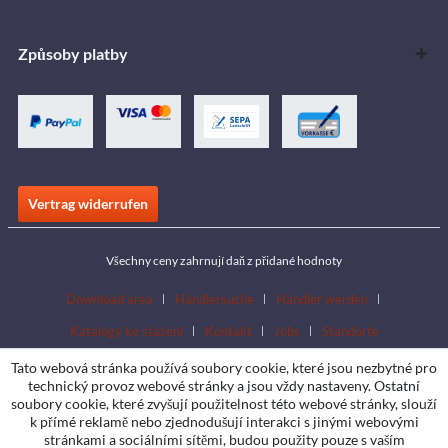
Způsoby platby
Vertrag widerrufen
Všechny ceny zahrnují daň z přidané hodnoty
Download area
Händlersuche
Händler werden
Katalogy ke stažení
Kontakt
Jobs
Standorte
Tato webová stránka používá soubory cookie, které jsou nezbytné pro
technický provoz webové stránky a jsou vždy nastaveny. Ostatní
soubory cookie, které zvyšují použitelnost této webové stránky, slouží
k přímé reklamě nebo zjednodušují interakci s jinými webovými
stránkami a sociálními sítěmi, budou použity pouze s vaším