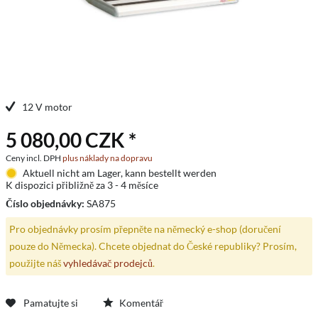
12 V motor
5 080,00 CZK *
Ceny incl. DPH
plus náklady na dopravu
Aktuell nicht am Lager, kann bestellt werden
K dispozici přibližně za 3 - 4 měsíce
Číslo objednávky:
SA875
Pro objednávky prosím přepněte na německý e-shop (doručení
pouze do Německa). Chcete objednat do České republiky? Prosím,
použijte náš
vyhledávač prodejců
.
Pamatujte si
Komentář