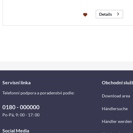
Details
Servisní linka
Obchodní služ
Telefonní podpora a poradenství podle:
Download area
0180 - 000000
Händlersuche
Po-Pá, 9: 00 - 17: 00
Händler werden
Social Media