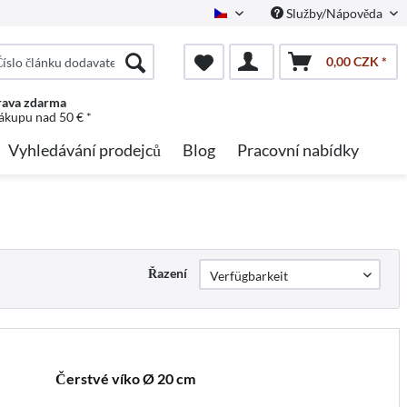
Služby/Nápověda
Czech
0,00 CZK *
ava zdarma
nákupu nad 50 € *
Vyhledávání prodejců
Blog
Pracovní nabídky
Řazení
Čerstvé víko Ø 20 cm