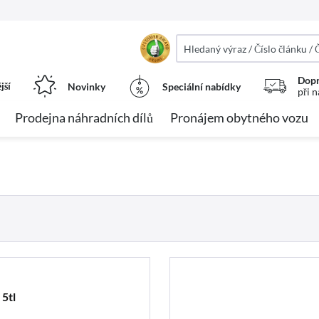
Dopr
jší
Novinky
Speciální nabídky
při 
Prodejna náhradních dílů
Pronájem obytného vozu
5tl