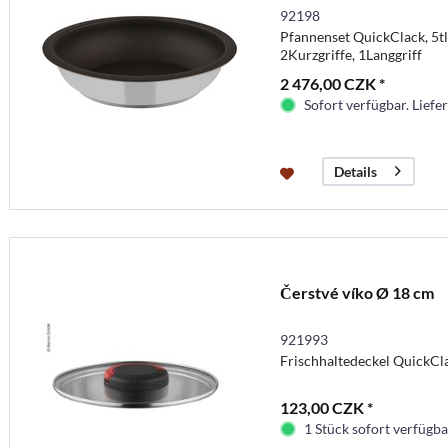
92198
Pfannenset QuickClack, 5
2Kurzgriffe, 1Langgriff
2 476,00 CZK *
Sofort verfügbar. Liefer
Details
Čerstvé víko Ø 18 cm
921993
Frischhaltedeckel QuickC
123,00 CZK *
1 Stück sofort verfügbar