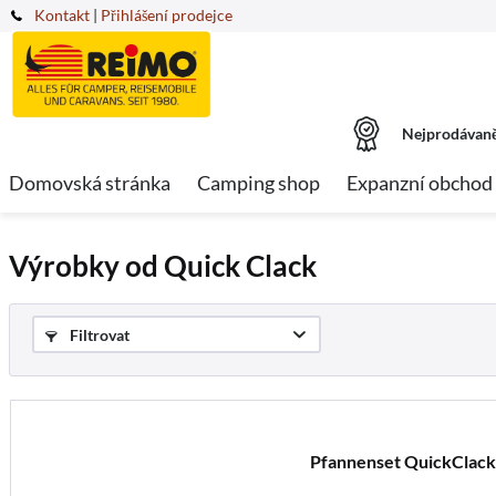
Kontakt
|
Přihlášení prodejce
Nejprodávaně
Domovská stránka
Camping shop
Expanzní obchod
Výrobky od Quick Clack
Filtrovat
Pfannenset QuickClack 