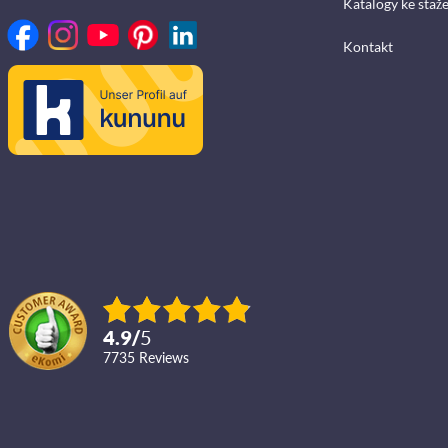
Katalogy ke staž
Kontakt
4.9
/
5
7735
reviews