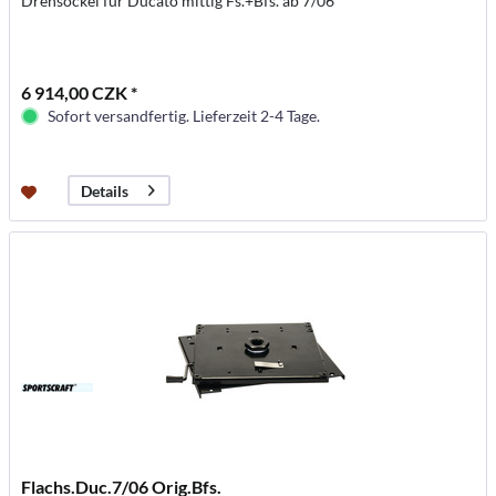
Drehsockel für Ducato mittig Fs.+Bfs. ab 7/06
6 914,00 CZK *
Sofort versandfertig. Lieferzeit 2-4 Tage.
Details
Flachs.Duc.7/06 Orig.Bfs.